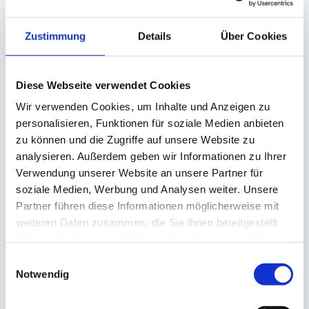
5. Otter.ai – Meeting-Transkription
Zustimmung
Details
Über Cookies
Otter.ai transkribiert Meetings automatisch und
Diese Webseite verwendet Cookies
erstellt Zusammenfassungen. Die kostenlose
Version erlaubt 300 Minuten Transkription pro
Wir verwenden Cookies, um Inhalte und Anzeigen zu
personalisieren, Funktionen für soziale Medien anbieten
Monat – für kleinere Teams oft ausreichend. Einfach
zu können und die Zugriffe auf unsere Website zu
während des Zoom- oder Teams-Calls aktivieren.
analysieren. Außerdem geben wir Informationen zu Ihrer
Verwendung unserer Website an unsere Partner für
soziale Medien, Werbung und Analysen weiter. Unsere
6. Make.com – Automatisierung für
Partner führen diese Informationen möglicherweise mit
alle
weiteren Daten zusammen, die Sie ihnen bereitgestellt
haben oder die sie im Rahmen Ihrer Nutzung der Dienste
Make.com bietet 1.000 kostenlose Operationen pro
gesammelt haben.
Einwilligungsauswahl
Monat. Damit lassen sich bereits einfache
Notwendig
Automatisierungen bauen: neue Kontakte