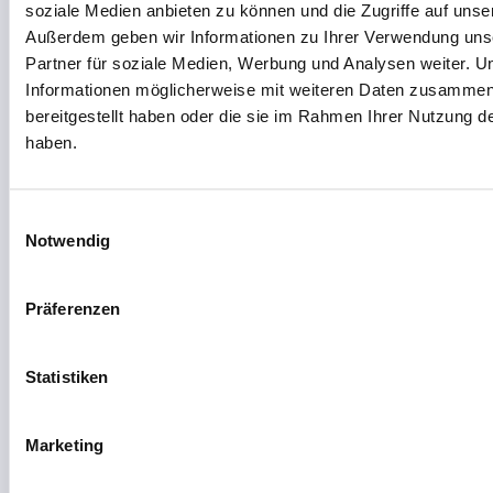
soziale Medien anbieten zu können und die Zugriffe auf unse
Zum Tool
Außerdem geben wir Informationen zu Ihrer Verwendung uns
Partner für soziale Medien, Werbung und Analysen weiter. U
Informationen möglicherweise mit weiteren Daten zusammen,
bereitgestellt haben oder die sie im Rahmen Ihrer Nutzung 
haben.
MP
AUTOMATISIERUNG & WORKFLOWS
Microsoft Power Automate
Tief integriert in M365, Copilot-gestützte
Einwilligungsauswahl
Notwendig
Workflow-Erstellung
✓ DSGVO-konform
Global
Deutsch
Freemium
Präferenzen
Zum Tool
Statistiken
M
Marketing
ÜBERSETZUNG & SPRACHE
memoQ