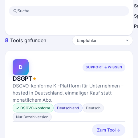
S
S
P
8
Tools gefunden
D
SUPPORT & WISSEN
DSGPT
★
DSGVO-konforme KI-Plattform für Unternehmen –
hosted in Deutschland, einmaliger Kauf statt
monatlichem Abo.
✓ DSGVO-konform
Deutschland
Deutsch
Nur Bezahlversion
Zum Tool