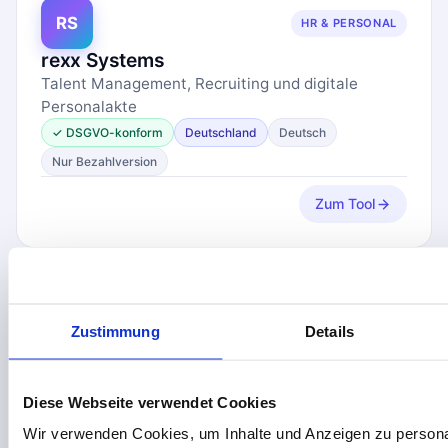
RS
HR & PERSONAL
rexx Systems
Talent Management, Recruiting und digitale
Personalakte
✓ DSGVO-konform
Deutschland
Deutsch
Nur Bezahlversion
Zum Tool
O
AUTOMATISIERUNG & WORKFLOWS
Zustimmung
Details
OttoKit
Speziell für das WordPress-Ökosystem, inklusive
Diese Webseite verwendet Cookies
KI-Agenten
DSGVO: prüfen
Global
Englisch
Nur Bezahlversion
Wir verwenden Cookies, um Inhalte und Anzeigen zu personal