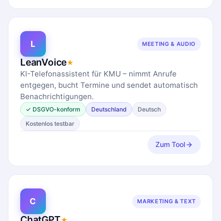
L
MEETING & AUDIO
LeanVoice
★
KI-Telefonassistent für KMU – nimmt Anrufe
entgegen, bucht Termine und sendet automatisch
Benachrichtigungen.
✓ DSGVO-konform
Deutschland
Deutsch
Kostenlos testbar
Zum Tool
C
MARKETING & TEXT
ChatGPT
★