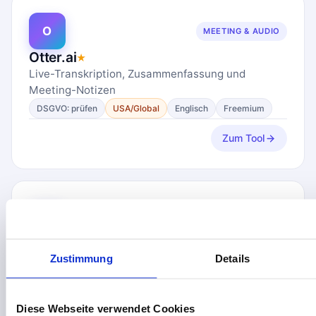
O
MEETING & AUDIO
Otter.ai
★
Live-Transkription, Zusammenfassung und
Meeting-Notizen
DSGVO: prüfen
USA/Global
Englisch
Freemium
Zum Tool
T
MEETING & AUDIO
tldv
★
Zustimmung
Details
Meeting-Recorder für Zoom und Teams, Video-
Highlights
DSGVO: prüfen
Global
Englisch
Freemium
Diese Webseite verwendet Cookies