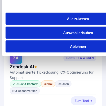
Macht internes Unternehmenswissen durch
Chatbots zugänglich
✓ DSGVO-konform
EU
Englisch
Alle zulassen
Nur Bezahlversion
Zum Tool
Auswahl erlauben
Ablehnen
ZA
SUPPORT & WISSEN
Zendesk AI
★
Automatisierte Ticketlösung, CX-Optimierung für
Support
✓ DSGVO-konform
Global
Deutsch
Nur Bezahlversion
Zum Tool