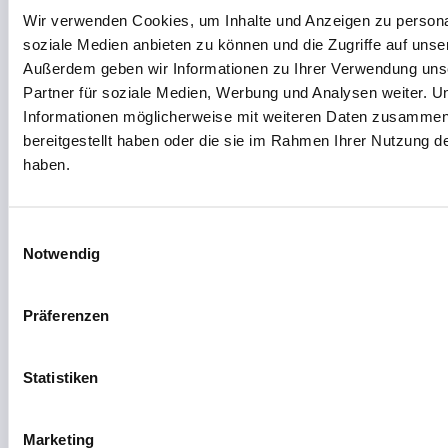
Zum Tool
Wir verwenden Cookies, um Inhalte und Anzeigen zu personal
soziale Medien anbieten zu können und die Zugriffe auf unse
Außerdem geben wir Informationen zu Ihrer Verwendung uns
Partner für soziale Medien, Werbung und Analysen weiter. U
Informationen möglicherweise mit weiteren Daten zusammen,
NA
MEETING & AUDIO
bereitgestellt haben oder die sie im Rahmen Ihrer Nutzung 
Notion AI
haben.
★
Wissensdatenbank mit KI-Assistent, ideal für
Notizen
Einwilligungsauswahl
DSGVO: prüfen
USA/Global
Deutsch
Freemium
Notwendig
Zum Tool
Präferenzen
Statistiken
EA
SUPPORT & WISSEN
eesel AI
★
Marketing