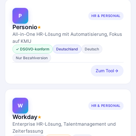
P
HR & PERSONAL
Personio
★
All-in-One HR-Lösung mit Automatisierung, Fokus
auf KMU
✓ DSGVO-konform
Deutschland
Deutsch
Nur Bezahlversion
Zum Tool
W
HR & PERSONAL
Workday
★
Enterprise HR-Lösung, Talentmanagement und
Zeiterfassung