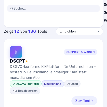
S
S
P
12
136
Zeigt
von
Tools
D
SUPPORT & WISSEN
DSGPT
★
DSGVO-konforme KI-Plattform für Unternehmen –
hosted in Deutschland, einmaliger Kauf statt
monatlichem Abo.
✓ DSGVO-konform
Deutschland
Deutsch
Nur Bezahlversion
Zum Tool